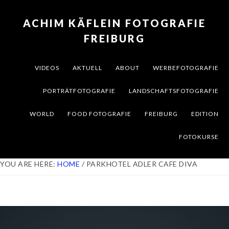
Skip
Skip
Skip
to
to
to
ACHIM KÄFLEIN FOTOGRAFIE
primary
content
footer
FREIBURG
navigation
VIDEOS
AKTUELL
ABOUT
WERBEFOTOGRAFIE
PORTRÄTFOTOGRAFIE
LANDSCHAFTSFOTOGRAFIE
WORLD
FOOD FOTOGRAFIE
FREIBURG
EDITION
FOTOKURSE
YOU ARE HERE:
HOME
/
PARKHOTEL ADLER CAFE DIVA