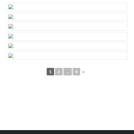
1
2
...
4
►