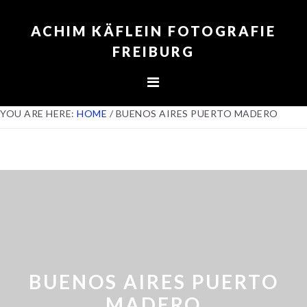
Skip
Skip
Skip
to
to
to
ACHIM KÄFLEIN FOTOGRAFIE
primary
content
footer
FREIBURG
navigation
YOU ARE HERE:
HOME
/
BUENOS AIRES PUERTO MADERO
BUENOS AIRES PUERTO
MADERO