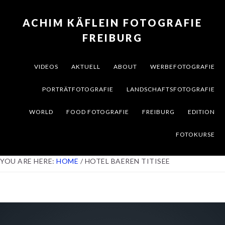
Skip
Skip
Skip
to
to
to
ACHIM KÄFLEIN FOTOGRAFIE
primary
content
footer
FREIBURG
navigation
VIDEOS
AKTUELL
ABOUT
WERBEFOTOGRAFIE
PORTRÄTFOTOGRAFIE
LANDSCHAFTSFOTOGRAFIE
WORLD
FOOD FOTOGRAFIE
FREIBURG
EDITION
FOTOKURSE
YOU ARE HERE:
HOME
/
HOTEL BAEREN TITISEE