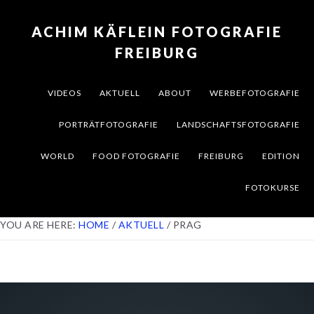
Skip
Skip
Skip
to
to
to
ACHIM KÄFLEIN FOTOGRAFIE
primary
content
footer
FREIBURG
navigation
VIDEOS
AKTUELL
ABOUT
WERBEFOTOGRAFIE
PORTRÄTFOTOGRAFIE
LANDSCHAFTSFOTOGRAFIE
WORLD
FOOD FOTOGRAFIE
FREIBURG
EDITION
FOTOKURSE
YOU ARE HERE:
HOME
/
AKTUELL
/
PRAG