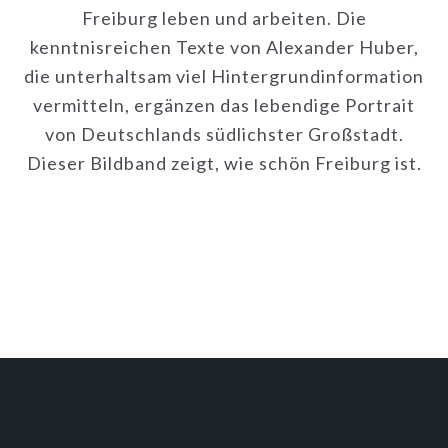
Dieser Bildband zeigt, wie schön Freiburg ist.
FOOTER
FOTOSTUDIO FREIBURG
für Werbefotografie, professionelle
Fotoshootings in den Bereichen Tourismus,
Hotelfotografie, Architekturfotografie, Food