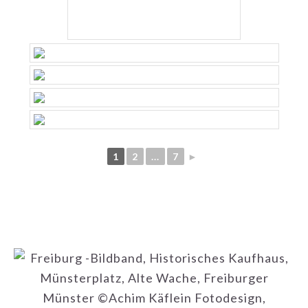
1
2
...
7
►