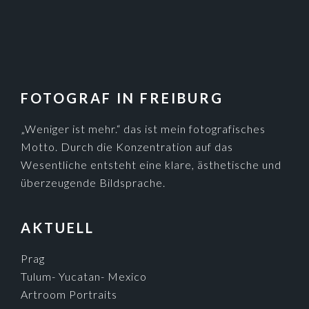
„Weniger ist mehr.“ das ist mein fotografisches
Motto. Durch die Konzentration auf das
Wesentliche entsteht eine klare, ästhetische und
überzeugende Bildsprache.
AKTUELL
Prag
Tulum- Yucatan- Mexico
Artroom Portraits
Trecker auf Schnellstraßen
Sizilien Street Art
Langeoog im Winter
Paris en passent
Ausstellung und Buch Lebenszeichen