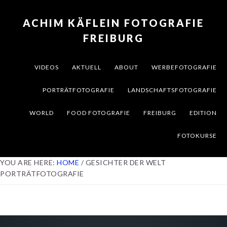
Skip
Skip
Skip
to
to
to
ACHIM KÄFLEIN FOTOGRAFIE
primary
content
footer
FREIBURG
navigation
VIDEOS
AKTUELL
ABOUT
WERBEFOTOGRAFIE
PORTRÄTFOTOGRAFIE
LANDSCHAFTSFOTOGRAFIE
WORLD
FOOD FOTOGRAFIE
FREIBURG
EDITION
FOTOKURSE
YOU ARE HERE:
HOME
/
GESICHTER DER WELT
PORTRÄTFOTOGRAFIE