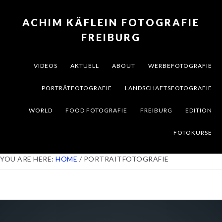
Skip
Skip
Skip
to
to
to
ACHIM KÄFLEIN FOTOGRAFIE
primary
content
footer
FREIBURG
navigation
VIDEOS
AKTUELL
ABOUT
WERBEFOTOGRAFIE
PORTRÄTFOTOGRAFIE
LANDSCHAFTSFOTOGRAFIE
WORLD
FOOD FOTOGRAFIE
FREIBURG
EDITION
FOTOKURSE
YOU ARE HERE:
HOME
/
PORTRAITFOTOGRAFIE